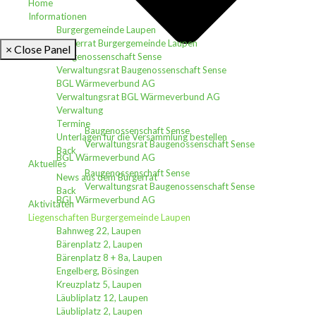
Home
Informationen
Burgergemeinde Laupen
Burgerrat Burgergemeinde Laupen
× Close Panel
Baugenossenschaft Sense
Verwaltungsrat Baugenossenschaft Sense
BGL Wärmeverbund AG
Verwaltungsrat BGL Wärmeverbund AG
Verwaltung
Termine
Baugenossenschaft Sense
Unterlagen für die Versammlung bestellen
Verwaltungsrat Baugenossenschaft Sense
Back
BGL Wärmeverbund AG
Aktuelles
Baugenossenschaft Sense
News aus dem Burgerrat
Verwaltungsrat Baugenossenschaft Sense
Back
BGL Wärmeverbund AG
Aktivitäten
Liegenschaften Burgergemeinde Laupen
Bahnweg 22, Laupen
Bärenplatz 2, Laupen
Bärenplatz 8 + 8a, Laupen
Engelberg, Bösingen
Kreuzplatz 5, Laupen
Läubliplatz 12, Laupen
Läubliplatz 2, Laupen