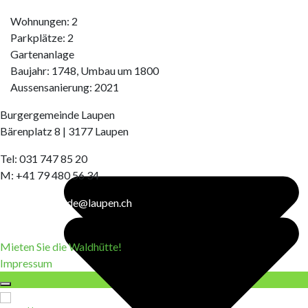
Burgerrat Burgergemeinde Laupen
Baugenossenschaft Sense
Wohnungen: 2
Burgergemeinde Laupen
Parkplätze: 2
Burgerrat Burgergemeinde Laupen
Gartenanlage
Baugenossenschaft Sense
Baujahr: 1748, Umbau um 1800
Aussensanierung: 2021
Burgergemeinde Laupen
Bärenplatz 8 | 3177 Laupen
Tel: 031 747 85 20
M: +41 79 480 56 34
burgergemeinde@laupen.ch
Mieten Sie die Waldhütte!
Impressum