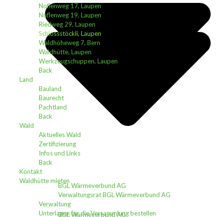
Noflenweg 17, Laupen
Noflenweg 19, Laupen
Riedweg 29, Laupen
Schlossstöckli, Laupen
Waldhöheweg 7, Bern
Waldhütte, Laupen
Werkzeugschuppen, Laupen
Back
Land
Bauland
Baurecht
Pachtland
Back
Wald
Aktuelles Wald
Zertifizierung
Infos und Links
Back
Kontakt
Waldhütte mieten
BGL Wärmeverbund AG
Verwaltungsrat BGL Wärmeverbund AG
Verwaltung
Unterlagen für die Versammlung bestellen
BGL Wärmeverbund AG